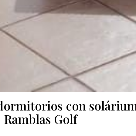
 dormitorios con soláriu
as Ramblas Golf