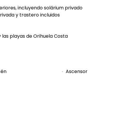
eriores, incluyendo solárium privado
vada y trastero incluidos
y las playas de Orihuela Costa
cén
Ascensor
 de la ciudad
Cerca de playa / mar
del golf
Cocina americana
a totalmente equipada
Comedor
 del Golf Resort
Entrada de seguridad
nas eléctricas
Salón
cios cercanos
Solarium
za cubierta
Terraza descubierta
as cerca
Vistas al golf