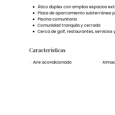
Ático dúplex con amplios espacios ext
Plaza de aparcamiento subterránea pri
Piscina comunitaria
Comunidad tranquila y cerrada
Cerca de golf, restaurantes, servicios 
Características
Aire acondicionado
Alma
Buen estado
Cerca
Cerca de restaurantes
Cerca 
Cocina equipada
Cocin
Comunidad cerrada
Dentro
Garaje incluido
Persia
Semi amueblado
Servi
Suelos de mármol
Terra
Terraza privada
Tiend