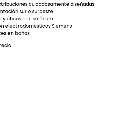
istribuciones cuidadosamente diseñadas
entación sur o suroeste
o y áticos con solárium
on electrodomésticos Siemens
ntes en baños
recio
rdinadas
des sociales
 seguridad
a de vivir. El proyecto está diseñado para quienes buscan
a, disfrutar del confort moderno y vivir con tranquilidad
 servicios esenciales.
Sol?