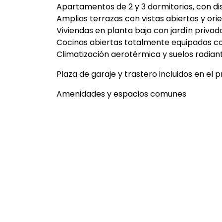
Apartamentos de 2 y 3 dormitorios, con d
Amplias terrazas con vistas abiertas y ori
Viviendas en planta baja con jardín privad
Cocinas abiertas totalmente equipadas c
Climatización aerotérmica y suelos radia
Plaza de garaje y trastero incluidos en el p
Amenidades y espacios comunes
Piscina comunitaria rodeada de zonas aja
Gimnasio completamente equipado
Sala polivalente para reuniones o activida
Recinto cerrado con máxima privacidad y
Un estilo de vida equilibrado
Equilibrio no es solo un hogar, es una form
un espacio donde conectar con la naturalez
sin renunciar a la cercanía del mar y de los
¿Busca una vida diferente en la Costa del 